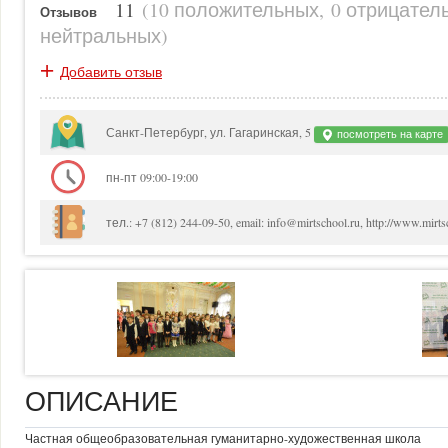
11
(
10 положительных
,
0 отрицател
Отзывов
нейтральных
)
+
Добавить отзыв
Санкт-Петербург, ул. Гагаринская, 5
посмотреть на карте
пн-пт 09:00-19:00
тел.: +7 (812) 244-09-50, email: info@mirtschool.ru, http://www.mirts
ОПИСАНИЕ
Частная общеобразовательная гуманитарно-художественная школа