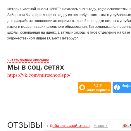
История частной школы "МИРТ" началась в 1992 году, когда основатель 
Заборская была приглашена в одну их петербургских школ с углубленны
для разработки концепции экспериментальной площадки школы с углуб
языка и модернизации школьного образования. Так родилась полноценн
школы, основанная на идеях, а затем и хозрасчетное отделение на базе 
художественном лицее г.Санкт-Петербург.
Читать полное описание
В 1994 году с углубленным изучением предметов художественно-эстетиче
Мы в соц. сетях
хозрасчетное отделение, которое постепенно переросло в самостоятель
январе 1997 года была зарегистрирована частная школа "МИРТ" (гумани
https://vk.com/mirtschoolspb/
имеющая коллектив единомышленников - учителей и возглавляемая Забо
V.I.P.
Инфо
размещение
В 1999 году правительство Санкт-Петербурга выделило школе "МИРТ" ун
Летнего сада для реализации проекта школы с гуманитарно-художестве
Здание находилось в полуразрушенном состоянии. Инженерные сети и к
ОТЗЫВЫ
+
Добавить свой отзыв
Наверх
Здание требовало реставрации.