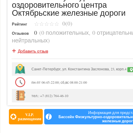
оздоровительного центра
Октябрьские железные дороги
0(0)
Рейтинг
0
(
0 положительных
,
0 отрицательн
Отзывов
нейтральных
)
+
Добавить отзыв
Санкт-Петербург, ул. Константина Заслонова, 23, корп.4
пн-пт 06:45-22:00; сб,вс 08:00-21:00
тел.: +7 (812) 764-46-10
Информация для предст
V.I.P.
Бассейн Физкультурно-оздоровительн
размещение
железные дорог