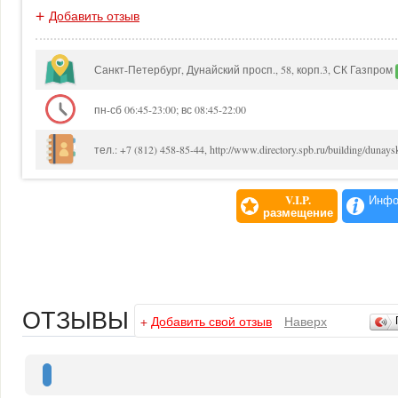
+
Добавить отзыв
Санкт-Петербург, Дунайский просп., 58, корп.3, СК Газпром
пн-сб 06:45-23:00; вс 08:45-22:00
тел.: +7 (812) 458-85-44, http://www.directory.spb.ru/building/dunays
V.I.P.
Инфо
размещение
ОТЗЫВЫ
+
Добавить свой отзыв
Наверх