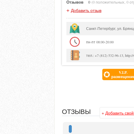
Отзывов
0
(
0 положительных
,
0 о
+
Добавить отзыв
Санкт-Петербург, ул. Брянц
пн-пт 08:00-20:00
тел.: +7 (812) 532-96-13, http:/
V.I.P.
размещени
ОТЗЫВЫ
+
Добавить свой