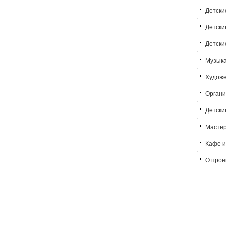
Детски
Детски
Детски
Музык
Худож
Органи
Детски
Мастер
Кафе и
О проек