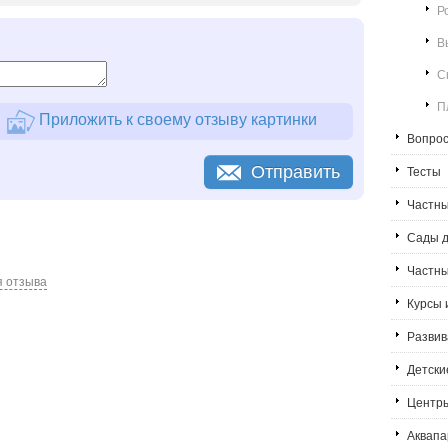
Р
В
С
П
Приложить к своему отзыву картинки
Вопрос
Отправить
Тесты
Частны
Сады д
Частн
я отзыва
Курсы 
Развив
Детски
Центры
Аквапа