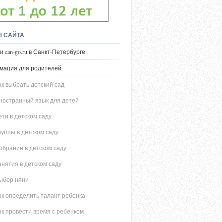
Ы САЙТА
и can-go.ru в Санкт-Петербурге
мация для родителей
ак выбрать детский сад
ностранный язык для детей
ети в детском саду
руппы в детском саду
обрание в детском саду
анятия в детском саду
ыбор няни
ак определить талант ребенка
ак провести время с ребенком