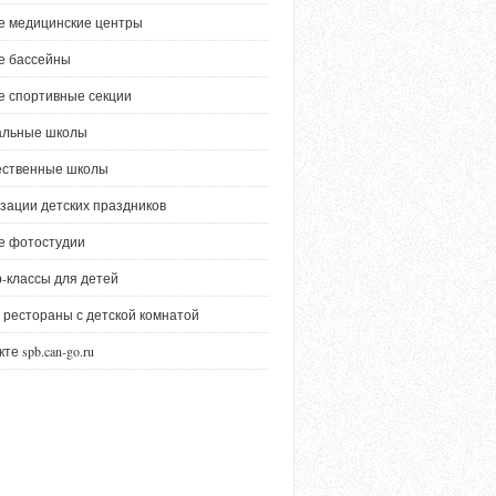
е медицинские центры
е бассейны
е спортивные секции
альные школы
ественные школы
зации детских праздников
е фотостудии
-классы для детей
 рестораны с детской комнатой
те spb.can-go.ru