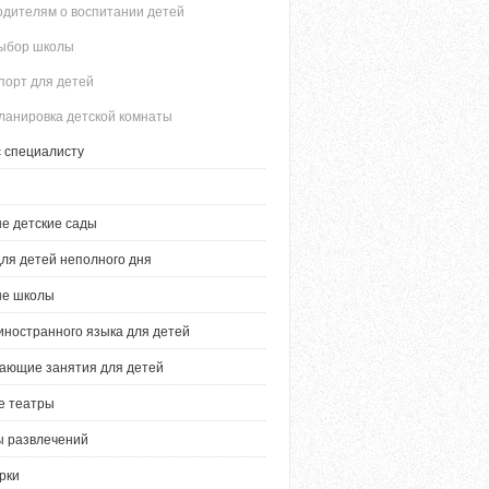
одителям о воспитании детей
ыбор школы
порт для детей
ланировка детской комнаты
 специалисту
е детские сады
ля детей неполного дня
ые школы
иностранного языка для детей
ающие занятия для детей
е театры
 развлечений
рки