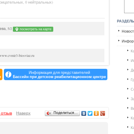
трицательных
,
0 нейтральных
)
РАЗДЕЛ
ева, 5/2
посмотреть на карте
Новост
Инфор
К
/www.cvmir3-biosviaz.ru
И
Д
Информация для представителей
е
Бассейн при детском реабилитационном центре
Г
С
З
В
 отзыв
Наверх
Поделиться…
К
К