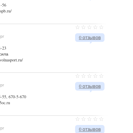
1-56
-spb.ru/
ург
0 отзывов
4-23
сила
volnasport.ru/
ург
0 отзывов
5-55, 670-5-670
5oc.ru
ург
0 отзывов