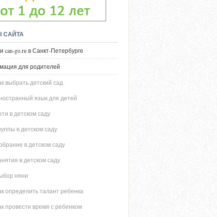
Ы САЙТА
и can-go.ru в Санкт-Петербурге
мация для родителей
ак выбрать детский сад
ностранный язык для детей
ети в детском саду
руппы в детском саду
обрание в детском саду
анятия в детском саду
ыбор няни
ак определить талант ребенка
ак провести время с ребенком