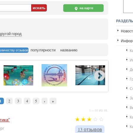
на карте
РАЗДЕЛ
Новост
ругой город
Инфор
популярности
названию
оличеству отзывов
К
И
Д
Г
С
З
1
›
»
2
3
4
5
В
1—10 из 48.
К
тика"
К
ург
13 отзывов