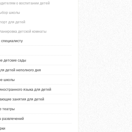
одителям о воспитании детей
ыбор школы
порт для детей
ланировка детской комнаты
 специалисту
е детские сады
ля детей неполного дня
ые школы
иностранного языка для детей
ающие занятия для детей
е театры
 развлечений
рки