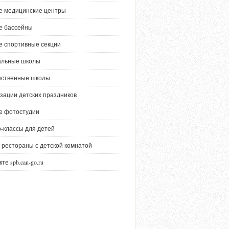
е медицинские центры
е бассейны
е спортивные секции
альные школы
ественные школы
зации детских праздников
е фотостудии
-классы для детей
 рестораны с детской комнатой
те spb.can-go.ru