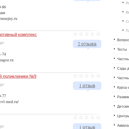
Р
0-86
кая
В
bassejny.ru
С
П
ортивный комплекс
Вопрос
ург
2 отзыва
Тесты
4-74
Частны
nagoz.ru
Сады д
й поликлиники №9
Частн
ург
1 отзыв
Курсы 
0-77
Развив
ovl-med.ru/
Детски
Центры
Аквапа
ург
1 отзыв