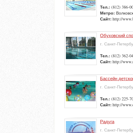
Тел.:
(812) 386-0
Метро:
Волковс
Сайт:
http://www.
Обуховский сп
г. Санкт-Петерб
Тел.:
(812) 362-0
Сайт:
http://www.
Бассейн детско
г. Санкт-Петерб
Тел.:
(812) 225-7
Сайт:
http://www.
Радуга
г. Санкт-Петерб