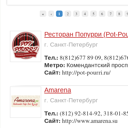
«
‹
1
2
3
4
5
6
7
8
Ресторан Попурри (Pot-Pou
г. Санкт-Петербург
Тел.:
8(812)677 89 09, 8(812)67
Метро:
Комендантский просп
Сайт:
http://pot-pourri.ru/
Amarena
г. Санкт-Петербург
Тел.:
(812) 92-814-92, 318-01-8
Сайт:
http://www.amarena.su