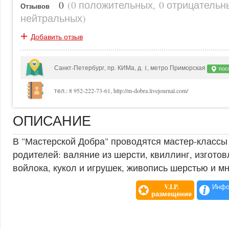
0
(
0 положительных
,
0 отрицательн
Отзывов
нейтральных
)
+
Добавить отзыв
Санкт-Петербург, пр. КИМа, д. 1, метро Приморская
посм
тел.: 8 952-222-73-61, http://m-dobra.livejournal.com/
ОПИСАНИЕ
В "Мастерской Добра" проводятся мастер-классы 
родителей: валяние из шерсти, квиллинг, изготов
войлока, кукол и игрушек, живопись шерстью и мн
V.I.P.
Инфо
размещение