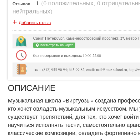
1
(
0 положительных
,
0 отрицательн
Отзывов
нейтральных
)
+
Добавить отзыв
Санкт-Петербург, Каменноостровский проспект, 27, метро 
посмотреть на карте
без перерывов и выходных 10.00-22.00
тел.: (812) 955-90-94; 645-99-82, email: mail@muz-school.ru, http:/
ОПИСАНИЕ
Музыкальная школа «Виртуозы» создана професс
кто хочет овладеть музыкальным искусством. Мы 
существует препятствий, для тех, кто хочет войти
научиться исполнять песни, самостоятельно ара
классические композиции, овладеть фортепиано и