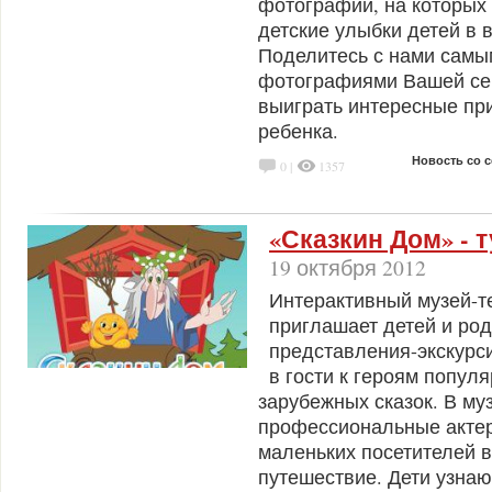
фотографии, на которых
детские улыбки детей в в
Поделитесь с нами сам
фотографиями Вашей се
выиграть интересные пр
ребенка.
Новость со 
0 |
1357
«Сказкин Дом» - т
19 октября 2012
Интерактивный музей-т
приглашает детей и ро
представления-экскурс
в гости к героям попул
зарубежных сказок. В му
профессиональные актер
маленьких посетителей 
путешествие. Дети узна