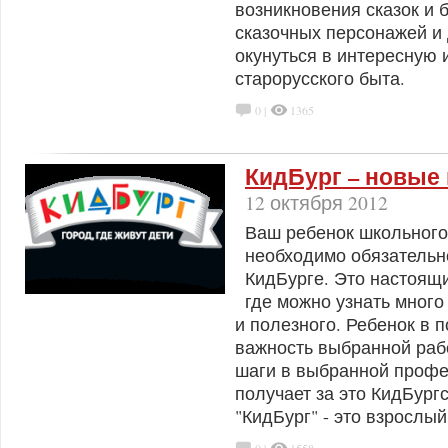
возникновения сказок и 
сказочных персонажей и
окунуться в интересную
старорусского быта.
0 |
1365
КидБург – новые
12 октября 2012
Ваш ребенок школьного
необходимо обязательн
КидБурге. Это настоящ
где можно узнать много
и полезного. Ребенок в 
важность выбранной раб
шаги в выбранной профе
получает за это КидБургс
"КидБург" - это взрослы