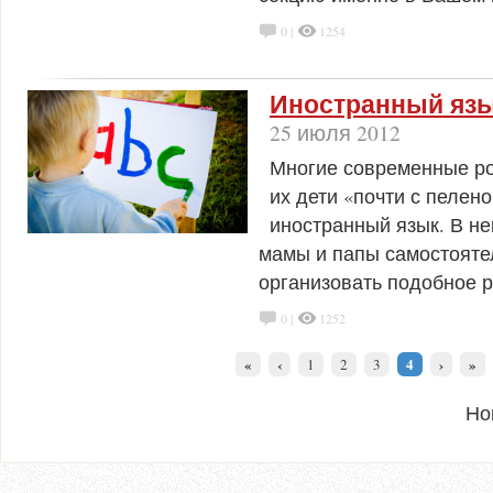
0 |
1254
Иностранный язы
25 июля 2012
Многие современные ро
их дети «почти с пелено
иностранный язык. В не
мамы и папы самостояте
организовать подобное р
0 |
1252
«
‹
4
›
»
1
2
3
Но